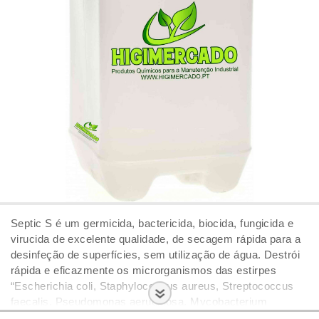
Septic S é um germicida, bactericida, biocida, fungicida e
virucida de excelente qualidade, de secagem rápida para a
desinfeção de superfícies, sem utilização de água. Destrói
rápida e eficazmente os microrganismos das estirpes
“Escherichia coli, Staphylococcus aureus, Streptococcus
faecalis, Pseudomonas aeruginosa, Mycobacterium
smegmatis, Legionella pneumophilia, etc.” Tem ação