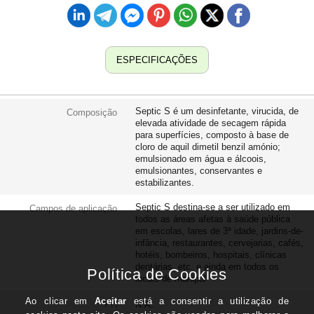
fungicida nos diferentes microrganismos “Aspergillus
versicolor, Cladosporium cladosporioides, Penicillium
verrucosum, Candida albicans” e efeito virucida para os
“virus Hepatite B, vírus HIV-1 (HSV), H1N1 da gripe A e o
ESPECIFICAÇÕES
coronavírus “Covid-19”. Não ataca metais sensíveis,
materiais sintéticos ou borrachas. Facilmente aplicável.
Septic S é um desinfetante, virucida, de
Composição
elevada atividade de secagem rápida
para superfícies, composto à base de
cloro de aquil dimetil benzil amónio;
emulsionado em água e álcoois,
emulsionantes, conservantes e
estabilizantes.
Septic S destina-se a ser utilizado em
Campos de aplicação
todos as áreas afetas à saúde pública
em escolas, lares de 3ª idade, jardins-de-
infância, restaurantes, cervejarias, cafés,
hotéis, bombeiros, hospitais, clínicas
dentárias, etc. e ainda em todos os
locais de manipul
PH
N.A.