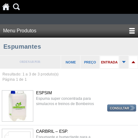
Menu Produtos
Espumantes
ORDENAR POR:
NOME
PREÇO
ENTRADA
Resultado: 1 a
3
de 3 produto(s)
Página 1 de 1
ESPSIM
Espuma super concentrada para
simulacros e treinos de Bombeiros
CARBRIL – ESP.
Espumante e humectante para a