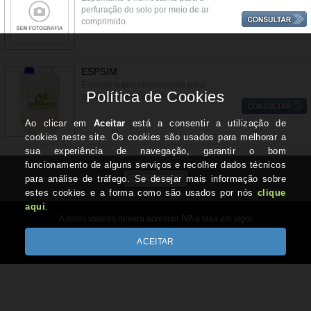
perfuração do solo por meio de ar
comprimido
ESPSIM
Espuma super concentrada para
simulacros e treinos de Bombeiros
CONTACTOS
A estes valores deverá acrescer IVA à taxa em vigor
Copyright © HIGIMERCADO.pt 2026
Desenvolvido por Optimeios