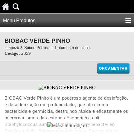
Menu Produtos
BIOBAC VERDE PINHO
Limpeza & Saúde Pública :: Tratamento de pisos
Código:
2359
ORÇAMENTAR
BIOBAC Verde Pinho é um poderoso agente de desinfeção,
e desodorização em profundidade, que atua como
bactericida e germicida, destruindo rápida e eficazmente os
microrganismos das estirpes Escherichia coli,
Staphylococcus aureus, Hyperacide corynebacterien
Bacillus subtils, Streptococcus faecalis, Sarcina cítrica,