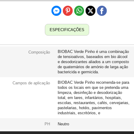
Dyspepsie coli, Aerobacter aerogenes, Pseudomonas
aeruginosa, Candida albicans, etc. BIOBAC Verde Pinho
pode ser utilizado em todos os tipos de pavimentos, dado
que não ataca metais sensíveis, materiais sintéticos ou
borrachas. Não é tóxico. É altamente concentrado. Os
ESPECIFICAÇÕES
pisos tratados com BIOBAC Verde Pinho ficam com um
brilho natural e secam mais rápido devido à composição do
produto com bio álcool, desodorizando o ambiente e
BIOBAC Verde Pinho é uma combinação
Composição
deixando no ar um forte e agradável aroma, que se mantém
de tensioativos, baseados em bio álcool
e desodorizantes aliados a um composto
durante bastante tempo.
de quaternários de amónio de larga ação
bactericida e germicida.
BIOBAC Verde Pinho recomenda-se para
Campos de aplicação
todos os locais em que se pretenda uma
limpeza, desinfeção e desodorização
total, em lares, infantários, hospitais,
escolas, restaurantes, cafés, cervejarias,
pastelarias, hotéis, pavimentos
industriais, escritórios, e
PH
Neutro