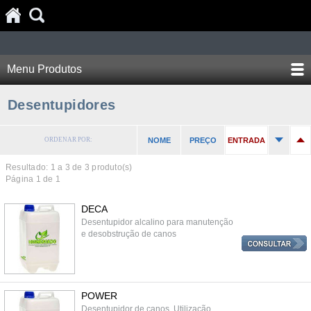
Menu Produtos
Desentupidores
ORDENAR POR:
NOME
PREÇO
ENTRADA
Resultado: 1 a
3
de 3 produto(s)
Página 1 de 1
DECA
Desentupidor alcalino para manutenção
e desobstrução de canos
POWER
Desentupidor de canos. Utilização