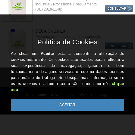
Industrial / Profissional (Regulamento
(UE) 2019/1148)
DECA Cx 12x1lt
Desentupidor alcalino para manutenção
e desobstrução de canos
CONTACTOS
A estes valores deverá acrescer IVA à taxa em vigor
Copyright © HIGIMERCADO.pt 2026
Desenvolvido por Optimeios